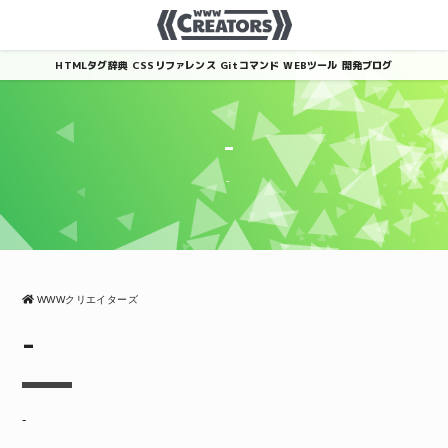
HTMLタグ辞典
CSSリファレンス
Gitコマンド
WEBツール
開発ブログ
-
-
WWWクリエイターズ
-
-