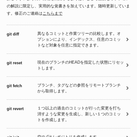
の解説に限定し、実用的な覚書きを加えています。随時更新していま
す。修正のご連絡は
こちらまで
異なるコミットと作業ツリーの比較します。オ
git diff
プションにより、インデックス、任意のコミッ
トなど対象を任意に指定できます。
現在のブランチのHEADを指定した状態にリセッ
git reset
トします。
ブランチ、タグなどの参照をリモートブランチ
git fetch
から取得します。
１つ以上の過去のコミットが行った変更を打ち
git revert
消すような変更を生成し、新しい１つのコミッ
トを作成します。
空の Git レポジトリを作成します。