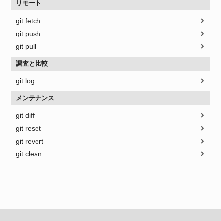
リモート
git fetch
git push
git pull
調査と比較
git log
メンテナンス
git diff
git reset
git revert
git clean