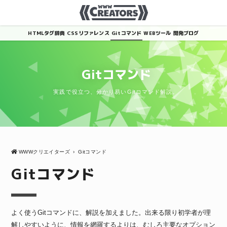
HTMLタグ辞典
CSSリファレンス
Gitコマンド
WEBツール
開発ブログ
Gitコマンド
実践で役立つ、分かり易いGitコマンド解説。
WWWクリエイターズ
›
Gitコマンド
Gitコマンド
よく使うGitコマンドに、解説を加えました。出来る限り初学者が理
解しやすいように、情報を網羅するよりは、むしろ主要なオプション