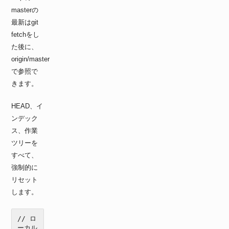
masterの
最新はgit
fetchをし
た後に、
origin/master
で参照で
きます。
HEAD、イ
ンデック
ス、作業
ツリーを
すべて、
強制的に
リセット
します。
// ロ
ーカル