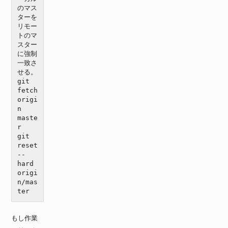
のマス
ターを
リモー
トのマ
スター
に強制
一致さ
せる。

git 
fetch 
origi
n 
maste
r

git 
reset 
--
hard 
origi
n/mas
ter
もし作業