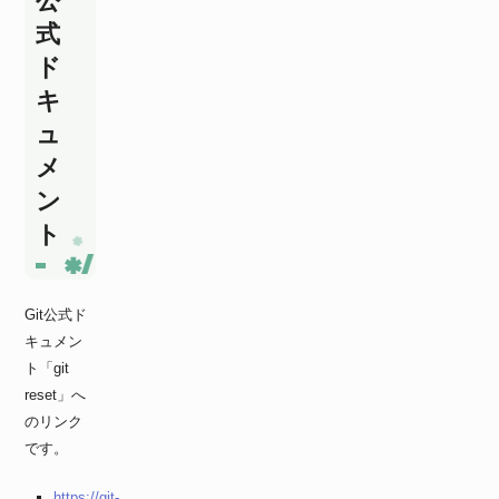
公
式
ド
キ
ュ
メ
ン
ト
Git公式ド
キュメン
ト「git
reset」へ
のリンク
です。
https://git-