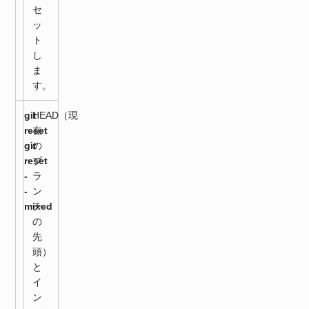
セ
ッ
ト
し
ま
す。
git
HEAD（現
reset
在
git
の
reset
ブ
-
ラ
-
ン
mixed
チ
の
先
頭）
と
イ
ン