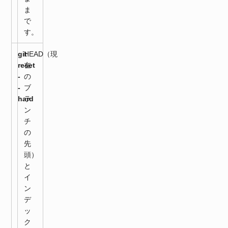
ま
で
す。
git
HEAD（現
reset
在
-
の
-
ブ
hard
ラ
ン
チ
の
先
頭）
と
イ
ン
デ
ッ
ク