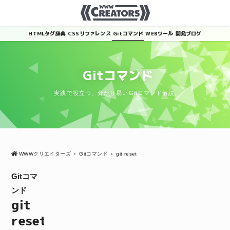
HTMLタグ辞典
CSSリファレンス
Gitコマンド
WEBツール
開発ブログ
Gitコマンド
実践で役立つ、分かり易いGitコマンド解説。
WWWクリエイターズ
›
Gitコマンド
›
git reset
Gitコマ
ンド
git
reset