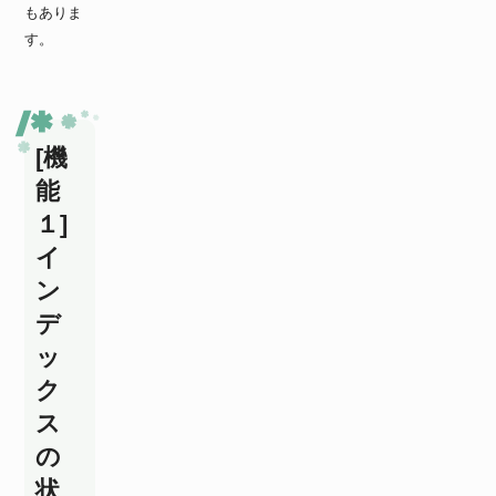
もありま
す。
[機
能
１]
イ
ン
デ
ッ
ク
ス
の
状