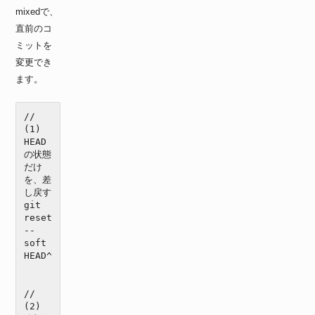
mixedで、
直前のコ
ミットを
変更でき
ます。
// 
(1) 
HEAD
の状態
だけ
を、差
し戻す

git 
reset 
--
soft 
HEAD^
// 
(2) 