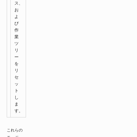
ス、
お
よ
び
作
業
ツ
リ
ー
を
リ
セ
ッ
ト
し
ま
す。
これらの