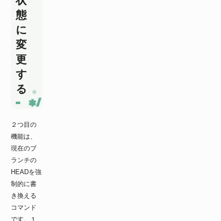
状
態
に
変
更
す
る
２つ目の
機能は、
現在のブ
ランチの
HEADを強
制的に書
き換える
コマンド
です。１