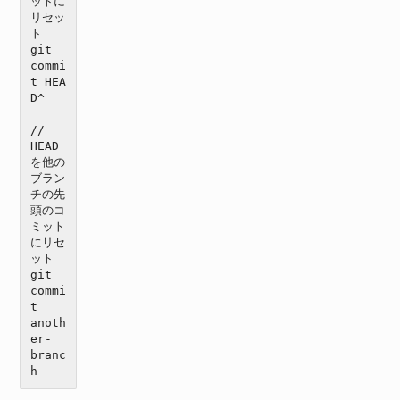
ットに
リセッ
ト

git 
commi
t HEA
D^

// 
HEAD
を他の
ブラン
チの先
頭のコ
ミット
にリセ
ット

git 
commi
t 
anoth
er-
branc
h