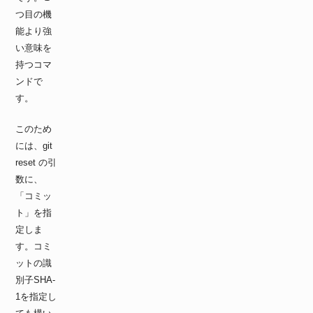
つ目の機
能より強
い意味を
持つコマ
ンドで
す。
このため
には、git
reset の引
数に、
「コミッ
ト」を指
定しま
す。コミ
ットの識
別子SHA-
1を指定し