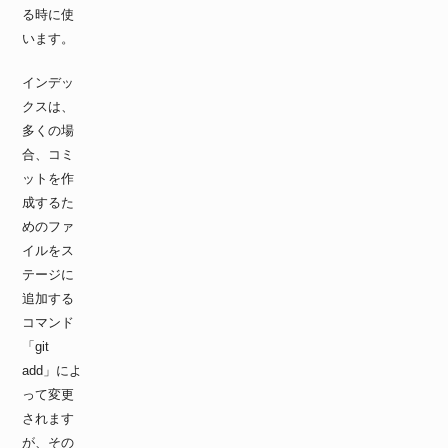
る時に使
います。
インデッ
クスは、
多くの場
合、コミ
ットを作
成するた
めのファ
イルをス
テージに
追加する
コマンド
「git
add」によ
って変更
されます
が、その