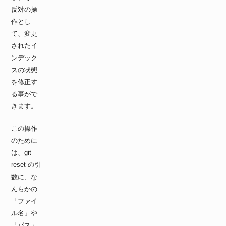
反対の操
作とし
て、変更
されたイ
ンデック
スの状態
を修正す
る事がで
きます。
この操作
のために
は、git
reset の引
数に、な
んらかの
「ファイ
ル名」や
「パス」