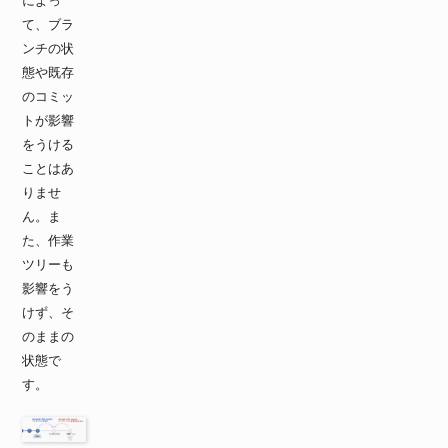
によっ
て、ブラ
ンチの状
態や既存
のコミッ
トが影響
をうける
ことはあ
りませ
ん。ま
た、作業
ツリーも
影響をう
けず、そ
のままの
状態で
す。