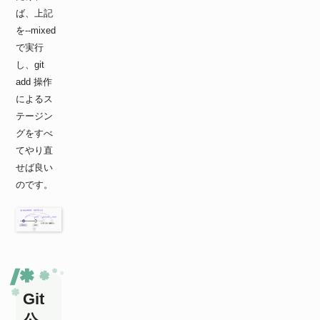
ば、上記
を--mixed
で実行
し、git
add 操作
によるス
テージン
グをすべ
てやり直
せば良い
のです。
Git