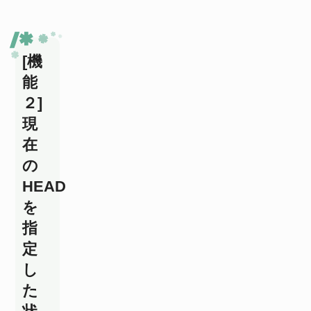
[機
能
２]
現
在
の
HEAD
を
指
定
し
た