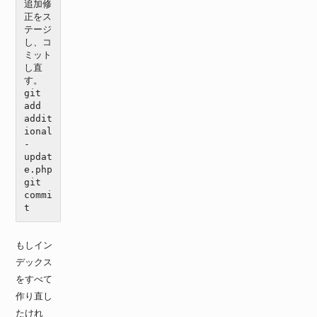
追加修
正をス
テージ
し、コ
ミット
し直
す。

git 
add 
addit
ional
-
updat
e.php

git 
commi
t
もしイン
デックス
をすべて
作り直し
たけれ