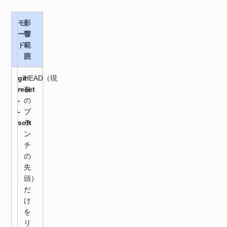
モ
影
ー
響
ド
範
囲
git
HEAD（現
reset
在
-
の
-
ブ
soft
ラ
ン
チ
の
先
頭）
だ
け
を
リ