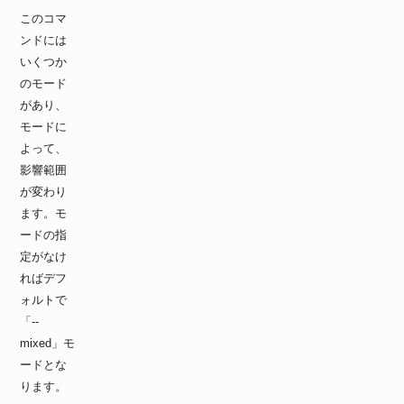
このコマ
ンドには
いくつか
のモード
があり、
モードに
よって、
影響範囲
が変わり
ます。モ
ードの指
定がなけ
ればデフ
ォルトで
「--
mixed」モ
ードとな
ります。