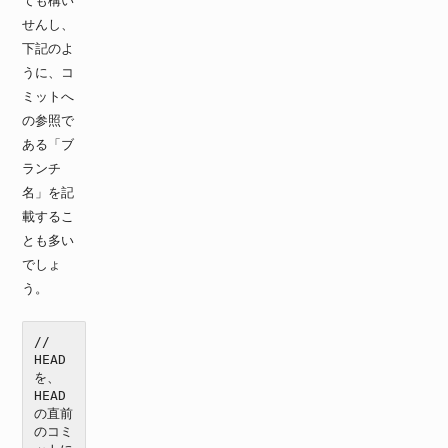
ても構い
せんし、
下記のよ
うに、コ
ミットへ
の参照で
ある「ブ
ランチ
名」を記
載するこ
とも多い
でしょ
う。
//　
HEAD
を、
HEAD
の直前
のコミ