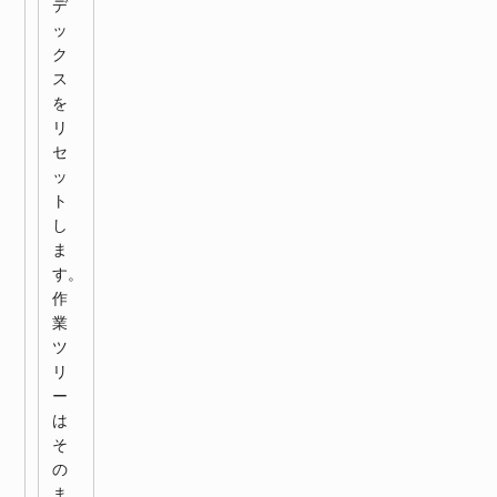
デ
ッ
ク
ス
を
リ
セ
ッ
ト
し
ま
す。
作
業
ツ
リ
ー
は
そ
の
ま