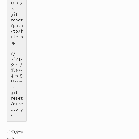
リセッ
ト

git 
reset 
/path
/to/f
ile.p
hp

//　
ディレ
クトリ
配下を
すべて
リセッ
ト

git 
reset 
/dire
ctory
/
この操作