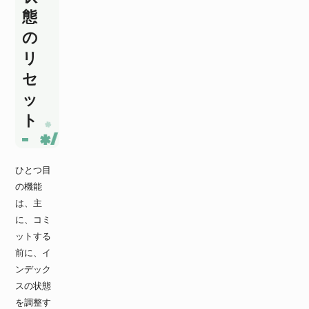
態
の
リ
セ
ッ
ト
ひとつ目
の機能
は、主
に、コミ
ットする
前に、イ
ンデック
スの状態
を調整す