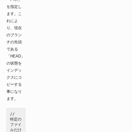
を指定し
ます。こ
れによ
り、現在
のブラン
チの先頭
である
「HEAD」
の状態を
インデッ
クスにコ
ピーする
事になり
ます。
//　
特定の
ファイ
ルだけ