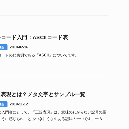
コード入門：ASCIIコード表
表現
2018-02-16
コードの代表例である「ASCII」についてです。
規表現とは？メタ文字とサンプル一覧
表現
2019-11-12
の入門者にとって、「正規表現」は、意味のわからない記号の羅
ように感じられ、とっつきにくさのある記法の一つです。一方
ひとたび身につければ、非常にパワフルで、幅広く利用でき1