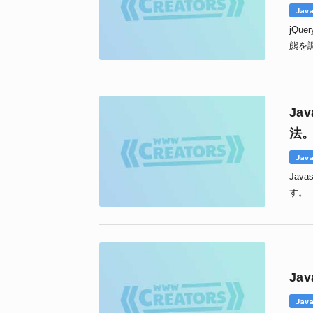
Java
jQ
態を
Ja
法
Java
Jav
す。
Ja
Java