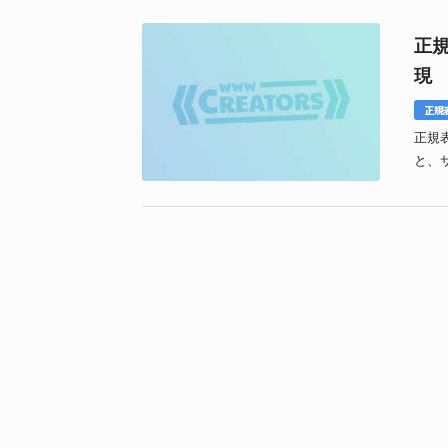
正
現
正規
正規
と、