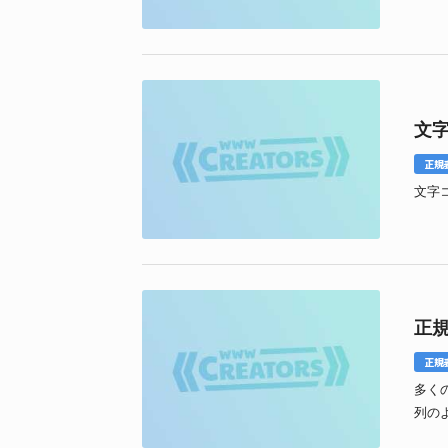
文字
正規
文字
正
正規
多く
列の
で、