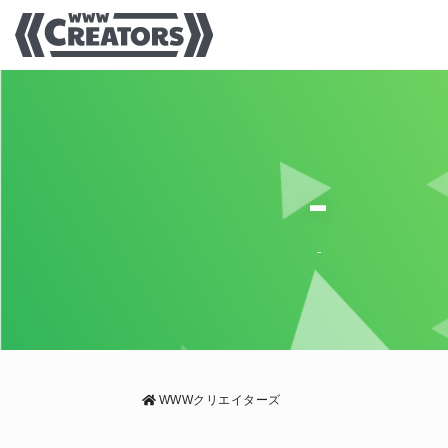
-
-
WWWクリエイターズ