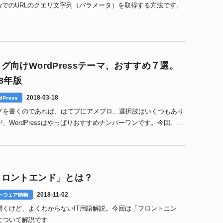
ueryでのURLのクエリ文字列（パラメータ）を取得する方法です。
グ向けWordPressテーマ、おすすめ７選。
18年版
dPress
2018-03-18
グを書くのであれば、はてブにアメブロ、選択肢はいくつもあり
が、WordPressはやっぱりおすすめナンバーワンです。今回、最
ログ向けのおすすめWordPressテーマ1
フロントエンド」とは？
トウェア開発
2018-11-02
聞くけど、よくわからないIT用語解説。今回は「フロントエン
について解説です