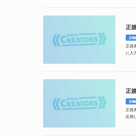
正
正規
正規
に入
す。
正
正規
正規
応用