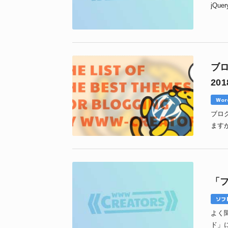
jQ
ブロ
20
Wor
ブロ
ます
新のブ
「
ソフ
よく
ド」