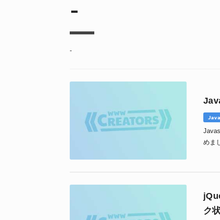
-
-
Ja
Java
Jav
めま
jQ
ク