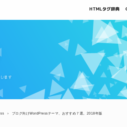
HTMLタグ辞典
グ
信します
ess
›
ブログ向けWordPressテーマ、おすすめ７選。2018年版