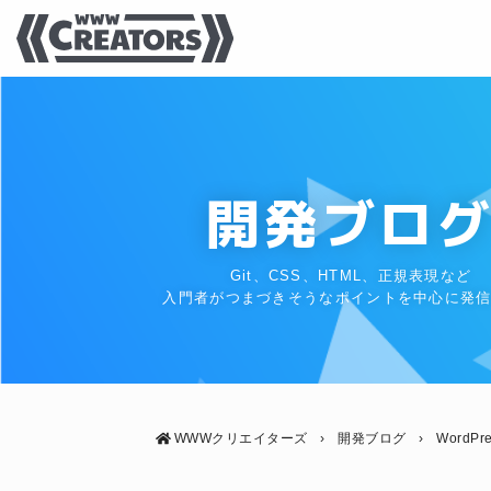
開発ブロ
Git、CSS、HTML、正規表現など
入門者がつまづきそうなポイントを中心に発
WWWクリエイターズ
›
開発ブログ
›
WordPr