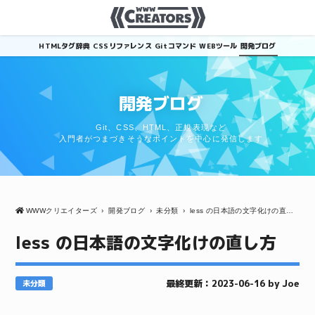
HTMLタグ辞典
CSSリファレンス
Gitコマンド
WEBツール
開発ブログ
開発ブログ
Git、CSS、HTML、正規表現など
入門者がつまづきそうなポイントを中心に発信します
WWWクリエイターズ
›
開発ブログ
›
未分類
›
less の日本語の文字化けの直し方
less の日本語の文字化けの直し方
最終更新：2023-06-16 by Joe
未分類