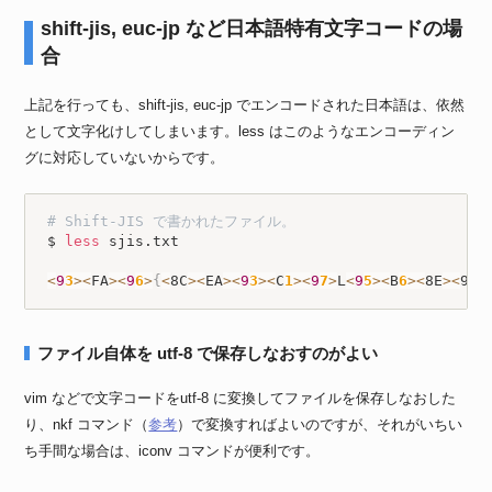
shift-jis, euc-jp など日本語特有文字コードの場
合
上記を行っても、shift-jis, euc-jp でエンコードされた日本語は、依然
として文字化けしてしまいます。less はこのようなエンコーディン
グに対応していないからです。
# Shift-JIS で書かれたファイル。
$ 
less
 sjis.txt

<
9
3
>
<
FA
>
<
9
6
>
{
<
8C
>
<
EA
>
<
9
3
>
<
C
1
>
<
9
7
>
L
<
9
5
>
<
B
6
>
<
8E
>
<
9A
>
ファイル自体を utf-8 で保存しなおすのがよい
vim などで文字コードをutf-8 に変換してファイルを保存しなおした
り、nkf コマンド（
参考
）で変換すればよいのですが、それがいちい
ち手間な場合は、iconv コマンドが便利です。