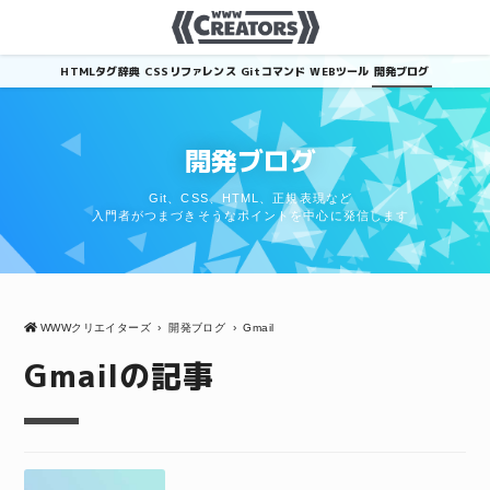
HTMLタグ辞典
CSSリファレンス
Gitコマンド
WEBツール
開発ブログ
開発ブログ
Git、CSS、HTML、正規表現など
入門者がつまづきそうなポイントを中心に発信します
WWWクリエイターズ
›
開発ブログ
›
Gmail
Gmailの記事