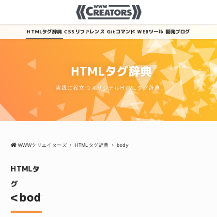
HTMLタグ辞典
CSSリファレンス
Gitコマンド
WEBツール
開発ブログ
HTMLタグ辞典
実践に役立つオリジナルHTMLタグ辞典。
WWWクリエイターズ
›
HTMLタグ辞典
›
body
HTMLタ
グ
<body>