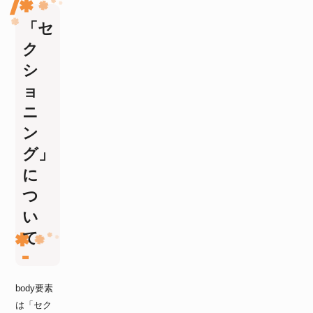
「セ
ク
シ
ョ
ニ
ン
グ」
に
つ
い
て
body要素
は「セク