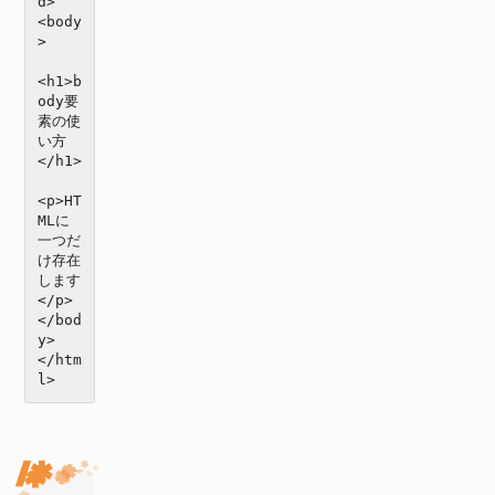
d>

<body
>

<h1>b
ody要
素の使
い方
</h1>

<p>HT
MLに
一つだ
け存在
します
</p>

</bod
y>

</htm
l>