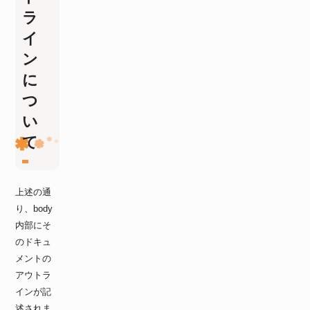
ラ
イ
ン
に
つ
い
て
上述の通
り、body
内部にそ
のドキュ
メントの
アウトラ
インが記
述されま