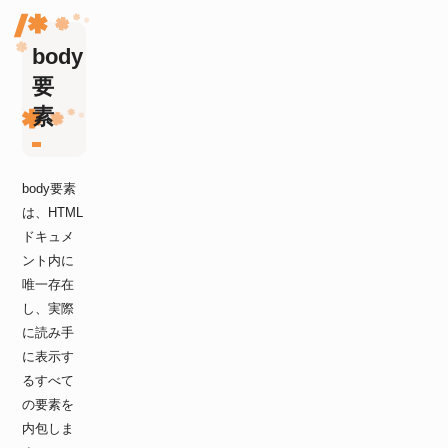
body
要
素
body要素
は、HTML
ドキュメ
ント内に
唯一存在
し、実際
に読み手
に表示す
るすべて
の要素を
内包しま