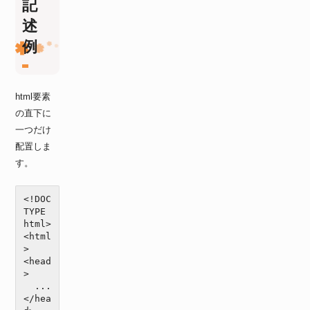
記
述
例
html要素
の直下に
一つだけ
配置しま
す。
<!DOC
TYPE 
html>

<html
>

<head
>

  ...

</hea