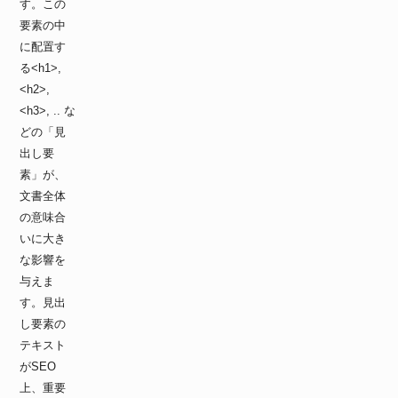
す。この
要素の中
に配置す
る<h1>,
<h2>,
<h3>, .. な
どの「見
出し要
素」が、
文書全体
の意味合
いに大き
な影響を
与えま
す。見出
し要素の
テキスト
がSEO
上、重要