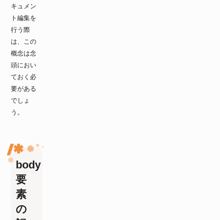
キュメン
ト編集を
行う際
は、この
概念は念
頭におい
ておく必
要がある
でしょ
う。
body
要
素
の