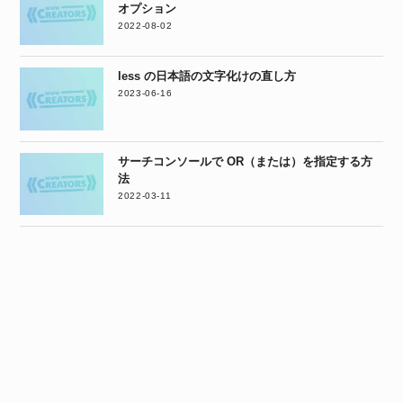
オプション
2022-08-02
less の日本語の文字化けの直し方
2023-06-16
サーチコンソールで OR（または）を指定する方
法
2022-03-11