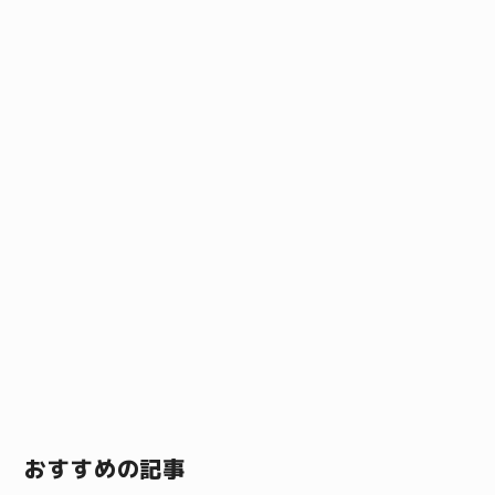
おすすめの記事