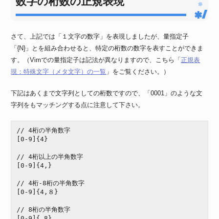
数字の桁数の正規表現
さて、上記では「１文字の数字」を表現しましたが、量指定子
「{N}」とを組み合わせると、特定の桁数の数字を表すことができま
す。（Vimでの量指定子は記法が異なりますので、こちら「
正規表
現：特殊文字（メタ文字）の一覧
」をご覧ください。）
下記はあくまで文字列としての桁数ですので、「0001」のような文
字列をもマッチングする点に注意して下さい。
// 4桁の半角数字

[0-9]{4}

// 4桁以上の半角数字

[0-9]{4,}

// 4桁-8桁の半角数字

[0-9]{4,８}

// 8桁の半角数字

[0-9]{,8}