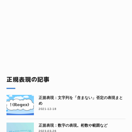
正規表現の記事
正規表現：文字列を「含まない」否定の表現まと
め
2021-12-18
正規表現：数字の表現。桁数や範囲など
2023-03-26