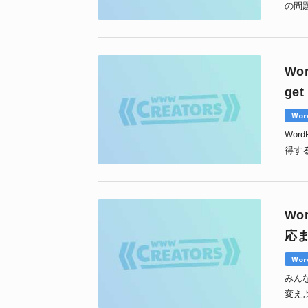
の問
い時
Wo
get
Wor
Wor
得する関
Wo
応
Wor
みんな
変え