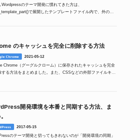
Wordpressのテーマ開発に慣れてきた方は、
t_template_part()で展開したテンプレートファイル内で、外の
コープ外の）変数を参照できない」という課題1
rome のキャッシュを完全に削除する方法
gle Chrome
2021-05-12
gle Chrome（グーグルクローム）に保存されたキャッシュを完全
除する方法をまとめました。また、CSSなどの外部ファイルキャ
ュ、またキャッシュ削除に関連する種々の1
rdPress開発環境を本番と同期する方法、ま
め。
dPress
2017-05-15
rdPressのテーマ開発と切ってもきれないのが「開発環境の同期」