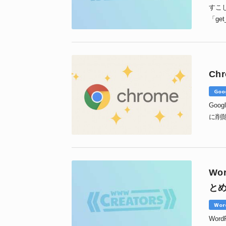
すこし
「ge
（ス
Ch
Goo
Goo
に削
ッシ
Wo
と
Wor
Wo