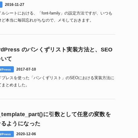
2016-11-27
ルシートにおける、「font-family」の設定方法ですが、いつも
けど本当に毎回忘れがちなので、メモしておきます。
rdPress のパンくずリスト実装方法と、SEO
ついて
dPress
2017-07-10
ドプレスを使った「パンくずリスト」のSEOにおける実装方法に
てまとめました。
t_template_part()に引数として任意の変数を
せるようになった
dPress
2020-12-06