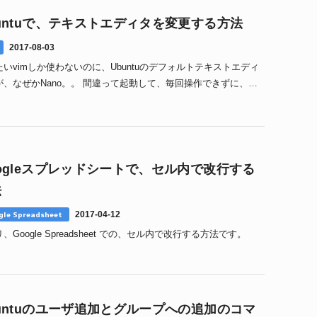
untuで、テキストエディタを変更する方法
2017-08-03
たいvimしか使わないのに、Ubuntuのデフォルトテキストエディ
が、なぜかNano。。 間違って起動して、毎回操作できずに、た
いでいます。 やっぱVIMがいいよね。
ogleスプレッドシートで、セル内で改行する
法
gle Spreadsheet
2017-04-12
、Google Spreadsheet での、セル内で改行する方法です。
untuのユーザ追加とグループへの追加のコマ