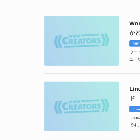
ラー
Wo
か
PHP
ワー
ユー
Li
ド
Linu
Li
です
まし