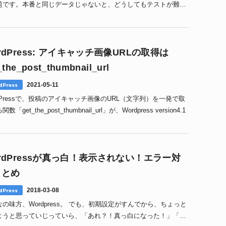
題です。本番と同じデータじゃないと、どうしてもテストが難し
があります。 「できるだけ簡単に本番と同期し1
rdPress: アイキャッチ画像URLの取得は
_the_post_thumbnail_url
dPress
2021-05-11
dPressで、投稿のアイキャッチ画像のURL（文字列）を一発で取
数「get_the_post_thumbnail_url」が、Wordpress version4.1
rdPressが真っ白！表示されない！エラー対
まとめ
dPress
2018-03-08
の味方、Wordpress。 でも、初期設定がすんでから、ちょっと
ようと思っていじっていら、「あれ？！真っ白になった！」「エ