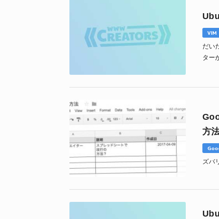
Ub
VIM
だい
ター
じろ
Go
方
Goo
ズバリ
Ub