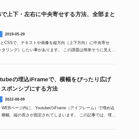
SSで上下・左右に中央寄せする方法、全部まと
2019-05-29
MLとCSSで、テキストや画像を縦方向（上下方向）に中央寄せ
ンタリング）したい事があります。 この課題は簡単そうに見え
意外と厄介です。実際のところ、実現方法にはいくつか1
utubeの埋込iFrameで、横幅をぴったり広げ
レスポンシブにする方法
2022-08-09
WEBページ内に、YoutubeのiFrame（アイフレーム）で埋め込
、横幅、縦の長さが固定されてしまいます。 この記事では、埋め
outube iFrame部分を1