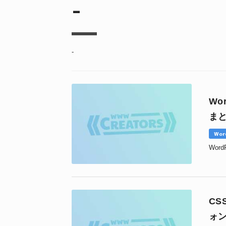
-
-
Wo
ま
Wor
Wo
C
ォ