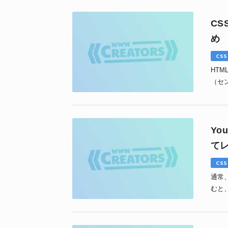
C
め
CSS
HT
（セ
て、
Yo
て
CSS
通常、
むと
込んだY