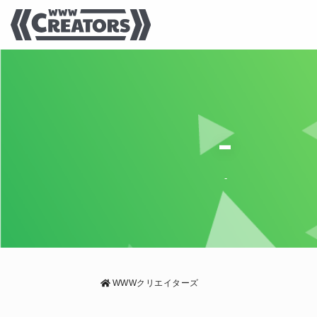
-
-
WWWクリエイターズ