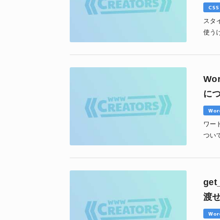
CSS
スタイ
使う
Wo
に
Wor
ワー
つい
ge
渡
Wor