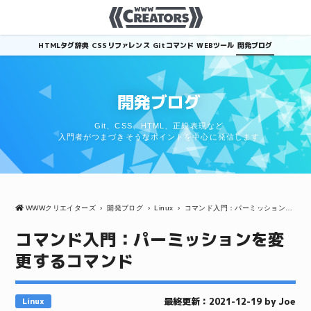
HTMLタグ辞典
CSSリファレンス
Gitコマンド
WEBツール
開発ブログ
開発ブログ
Git、CSS、HTML、正規表現など
入門者がつまづきそうなポイントを中心に発信します
WWWクリエイターズ
›
開発ブログ
›
Linux
›
コマンド入門：パーミッションを変更するコマンド
コマンド入門：パーミッションを変
更するコマンド
最終更新：2021-12-19 by Joe
Linux