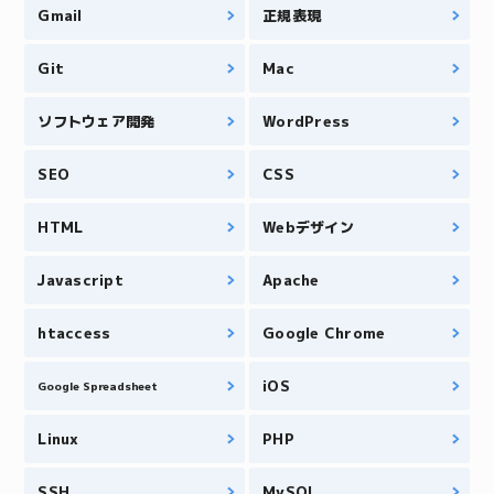
Gmail
正規表現
Git
Mac
ソフトウェア開発
WordPress
SEO
CSS
HTML
Webデザイン
Javascript
Apache
htaccess
Google Chrome
iOS
Google Spreadsheet
Linux
PHP
SSH
MySQL