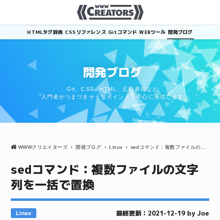
HTMLタグ辞典
CSSリファレンス
Gitコマンド
WEBツール
開発ブログ
開発ブログ
Git、CSS、HTML、正規表現など
入門者がつまづきそうなポイントを中心に発信します
WWWクリエイターズ
›
開発ブログ
›
Linux
›
sedコマンド：複数ファイルの文字列を一括で置換
sedコマンド：複数ファイルの文字
列を一括で置換
最終更新：2021-12-19 by Joe
Linux