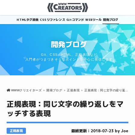
HTMLタグ辞典
CSSリファレンス
Gitコマンド
WEBツール
開発ブログ
開発ブログ
Git、CSS、HTML、正規表現など
入門者がつまづきそうなポイントを中心に発信します
WWWクリエイターズ
›
開発ブログ
›
正規表現
›
正規表現：同じ文字の繰り返しをマッチする表現
正規表現：同じ文字の繰り返しをマ
ッチする表現
最終更新：2018-07-23 by Joe
正規表現