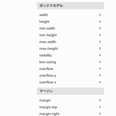
ボックスモデル
width
height
min-width
min-height
max-width
max-height
visibility
box-sizing
overflow
overflow-y
overflow-x
マージン
margin
margin-top
margin-right