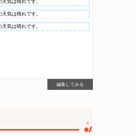
日の天気は晴れです。
</
div
>
編集してみる