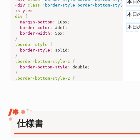
<
div
class
=
"
border-style border-bottom-style-3
"
>
本
<
style
>
div
{
margin-bottom
:
 10px
;
border-color
:
 #def
;
border-width
:
 5px
;
}
.border-style
{
border-style
:
 solid
;
}
.border-bottom-style-1
{
border-bottom-style
:
 double
;
}
.border-bottom-style-2
{
border-bottom-style
:
 dotted
;
}
.border-bottom-style-3
{
border-bottom-style
:
 dashed
;
}
</
style
>
仕様書