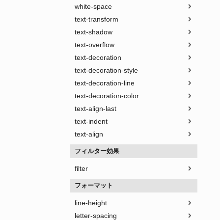
white-space
text-transform
text-shadow
text-overflow
text-decoration
text-decoration-style
text-decoration-line
text-decoration-color
text-align-last
text-indent
text-align
フィルター効果
filter
フォーマット
line-height
letter-spacing