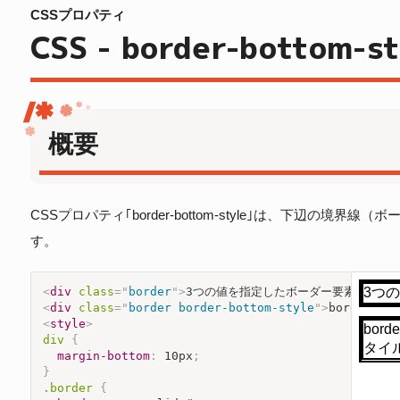
CSSプロパティ
CSS - border-bottom-st
概要
CSSプロパティ｢border-bottom-style｣は、下辺の
す。
<
div
class
=
"
border
"
>
3つの値を指定したボーダー要素
</
div
>
<
div
class
=
"
border border-bottom-style
"
>
border-
<
style
>
div
{
margin-bottom
:
 10px
;
}
.border
{