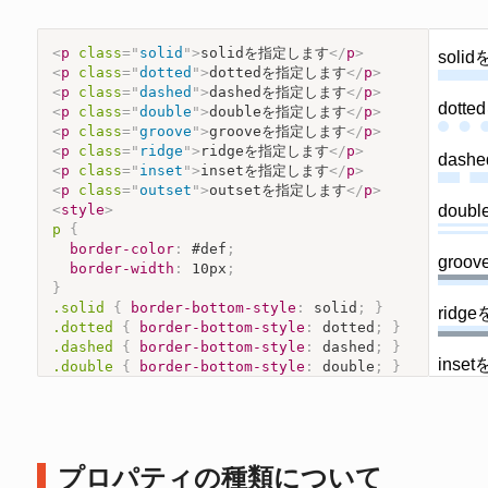
<
p
class
=
"
solid
"
>
solidを指定します
</
p
>
<
p
class
=
"
dotted
"
>
dottedを指定します
</
p
>
<
p
class
=
"
dashed
"
>
dashedを指定します
</
p
>
<
p
class
=
"
double
"
>
doubleを指定します
</
p
>
<
p
class
=
"
groove
"
>
grooveを指定します
</
p
>
<
p
class
=
"
ridge
"
>
ridgeを指定します
</
p
>
<
p
class
=
"
inset
"
>
insetを指定します
</
p
>
<
p
class
=
"
outset
"
>
outsetを指定します
</
p
>
<
style
>
p
{
border-color
:
 #def
;
border-width
:
 10px
;
}
.solid
{
border-bottom-style
:
 solid
;
}
.dotted
{
border-bottom-style
:
 dotted
;
}
.dashed
{
border-bottom-style
:
 dashed
;
}
.double
{
border-bottom-style
:
 double
;
}
.groove
{
border-bottom-style
:
 groove
;
}
.ridge
{
border-bottom-style
:
 ridge
;
}
.inset
{
border-bottom-style
:
 inset
;
}
.outset
{
border-bottom-style
:
 outset
;
}
</
style
>
プロパティの種類について