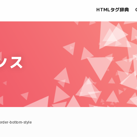
HTMLタグ辞典
ンス
order-bottom-style