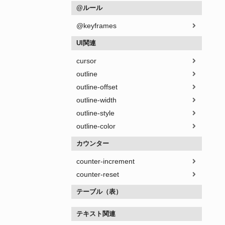
@ルール
@keyframes
UI関連
cursor
outline
outline-offset
outline-width
outline-style
outline-color
カウンター
counter-increment
counter-reset
テーブル（表）
テキスト関連