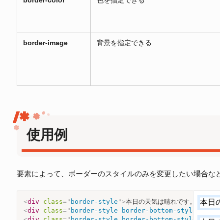
border-color
色を指定できる
border-image
背景を指定できる
使用例
要素によって、ボーダーのスタイルのみを変更したい場合な
<
div
class
=
"
border-style
"
>
本日の天気は晴れです。
</
div
>
<
div
class
=
"
border-style border-bottom-style-1
"
>
本
<
div
class
=
"
border-style border-bottom-style-2
"
>
本