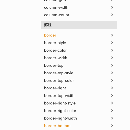
column-width
column-count
罫線
border
border-style
border-color
border-width
border-top
border-top-style
border-top-color
border-right
border-top-width
border-right-style
border-right-color
border-right-width
border-bottom