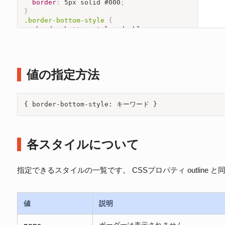
border
:
 5px solid #000
;
}
.border-bottom-style
{
border-bottom-style
:
 double
;
}
</
style
>
値の指定方法
{ border-bottom-style: キーワード }
各スタイルについて
指定できるスタイルの一覧です。 CSSプロパティ outlin
値
説明