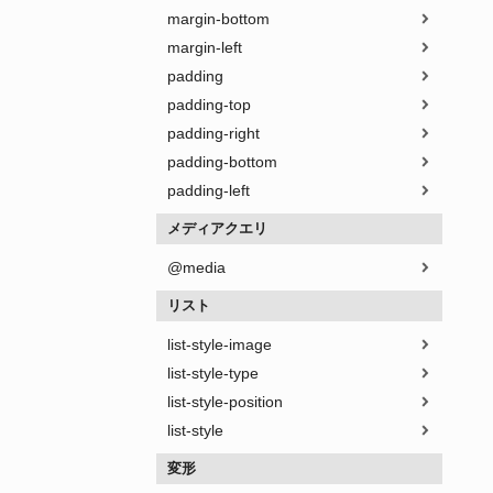
margin-bottom
margin-left
padding
padding-top
padding-right
padding-bottom
padding-left
メディアクエリ
@media
リスト
list-style-image
list-style-type
list-style-position
list-style
変形