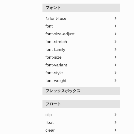
フォント
@font-face
font
font-size-adjust
font-stretch
font-family
font-size
font-variant
font-style
font-weight
フレックスボックス
フロート
clip
float
clear