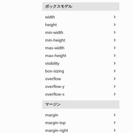
ボックスモデル
width
height
min-width
min-height
max-width
max-height
visibility
box-sizing
overflow
overflow-y
overflow-x
マージン
margin
margin-top
margin-right