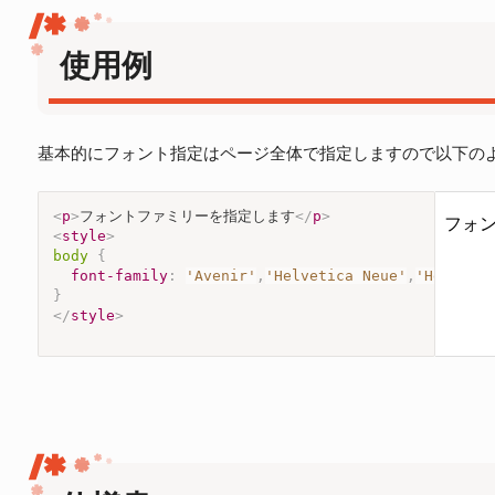
使用例
基本的にフォント指定はページ全体で指定しますので以下のよ
<
p
>
フォントファミリーを指定します
</
p
>
<
style
>
body
{
font-family
:
'Avenir'
,
'Helvetica Neue'
,
'Helvetic
}
</
style
>