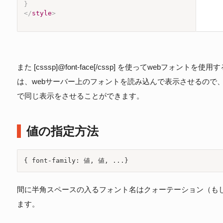
}
</
style
>
また [csssp]@font-face[/cssp] を使ってwebフ
は、webサーバー上のフォントを読み込んで表示させるので
で同じ表示をさせることができます。
値の指定方法
{ font-family: 値, 値, ...}
間に半角スペースの入るフォント名はクォーテーション（も
ます。