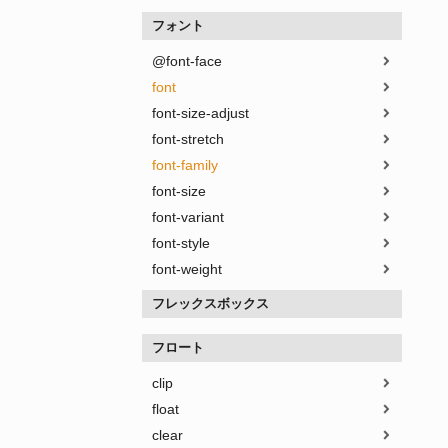
フォント
@font-face
font
font-size-adjust
font-stretch
font-family
font-size
font-variant
font-style
font-weight
フレックスボックス
フロート
clip
float
clear