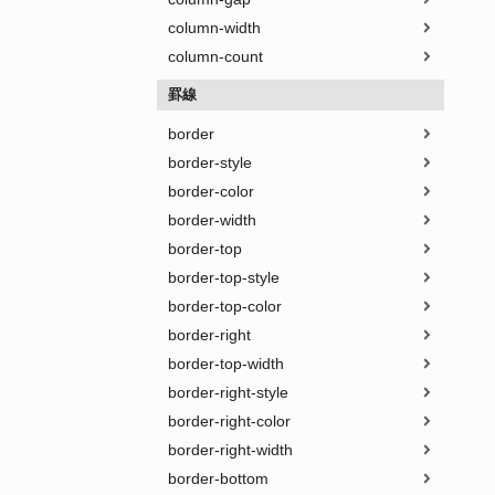
column-width
column-count
罫線
border
border-style
border-color
border-width
border-top
border-top-style
border-top-color
border-right
border-top-width
border-right-style
border-right-color
border-right-width
border-bottom