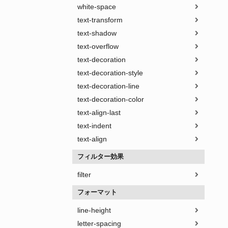
white-space
text-transform
text-shadow
text-overflow
text-decoration
text-decoration-style
text-decoration-line
text-decoration-color
text-align-last
text-indent
text-align
フィルター効果
filter
フォーマット
line-height
letter-spacing