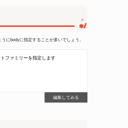
うにbodyに指定することが多いでしょう。
a'
,
'Arial'
,
'Hiragino Sans'
,
'ヒラギノ角ゴシック'
,
YuGothic
,
'Y
編集してみる