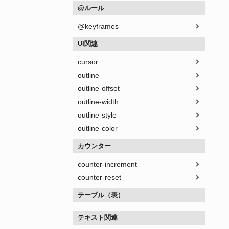
@ルール
@keyframes
UI関連
cursor
outline
outline-offset
outline-width
outline-style
outline-color
カウンター
counter-increment
counter-reset
テーブル（表）
テキスト関連