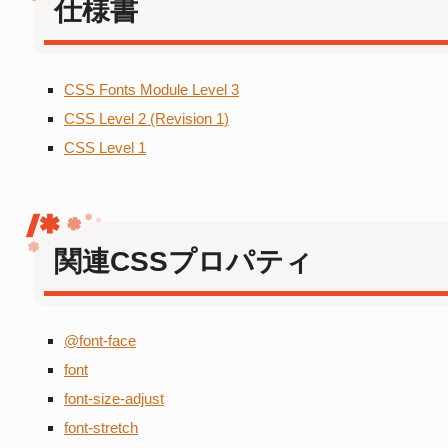
仕様書
CSS Fonts Module Level 3
CSS Level 2 (Revision 1)
CSS Level 1
関連CSSプロパティ
@font-face
font
font-size-adjust
font-stretch