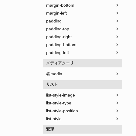
margin-bottom
margin-left
padding
padding-top
padding-right
padding-bottom
padding-left
メディアクエリ
@media
リスト
list-style-image
list-style-type
list-style-position
list-style
変形