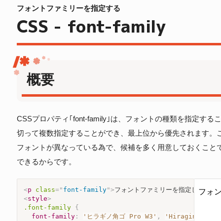
フォントファミリーを指定する
CSS - font-family
概要
CSSプロパティ｢font-family｣は、フォントの種類を指
切って複数指定することができ、最上位から優先されます。
フォントが異なっている為で、候補を多く用意しておくこと
できるからです。
<
p
class
=
"
font-family
"
>
フォントファミリーを指定します
</
<
style
>
.font-family
{
font-family
:
'ヒラギノ角ゴ Pro W3'
,
'Hiragino Kaku