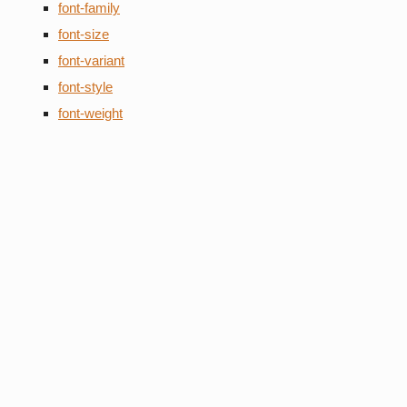
font-family
font-size
font-variant
font-style
font-weight