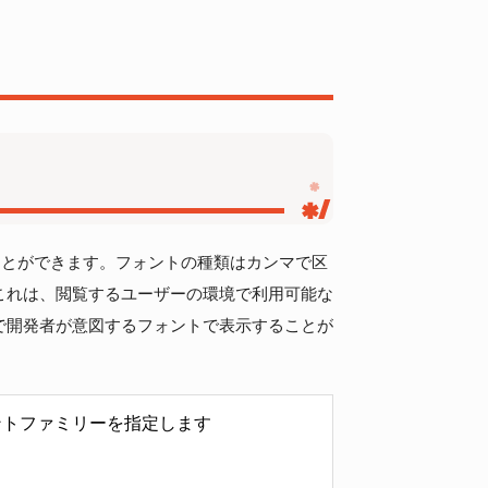
定することができます。フォントの種類はカンマで区
これは、閲覧するユーザーの環境で利用可能な
で開発者が意図するフォントで表示することが
p
>
 Gothic Pro'
,
'ＭＳ Ｐゴシック'
,
'MS PGothic'
,
 sans-serif
;