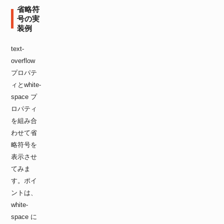
.visible
{
省略符
overflow
:
 visible
;
号の実
}
装例
</
style
>
text-
overflow
プロパテ
ィとwhite-
space プ
ロパティ
を組み合
わせて省
略符号を
表示させ
てみま
す。ポイ
ントは、
white-
space に