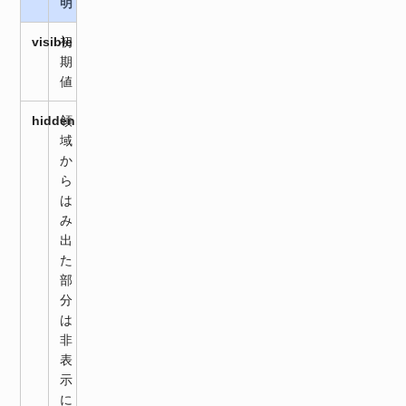
明
visible
初
期
値
hidden
領
域
か
ら
は
み
出
た
部
分
は
非
表
示
に