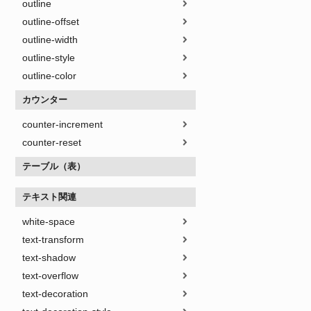
outline
outline-offset
outline-width
outline-style
outline-color
カウンター
counter-increment
counter-reset
テーブル（表）
テキスト関連
white-space
text-transform
text-shadow
text-overflow
text-decoration