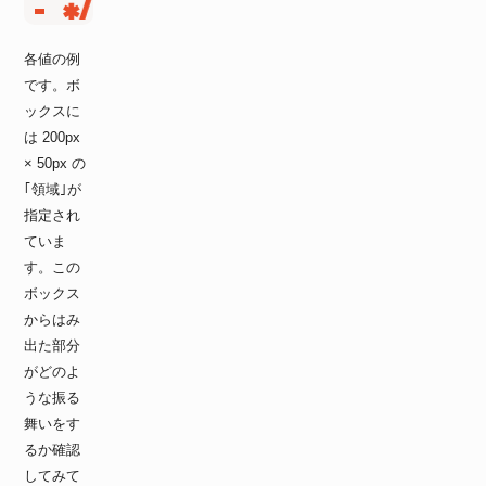
各値の例
です。ボ
ックスに
は 200px
× 50px の
｢領域｣が
指定され
ていま
す。この
ボックス
からはみ
出た部分
がどのよ
うな振る
舞いをす
るか確認
してみて