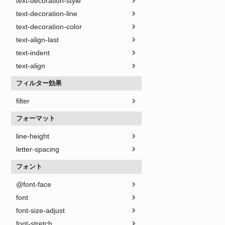
text-decoration-style
text-decoration-line
text-decoration-color
text-align-last
text-indent
text-align
フィルター効果
filter
フォーマット
line-height
letter-spacing
フォント
@font-face
font
font-size-adjust
font-stretch