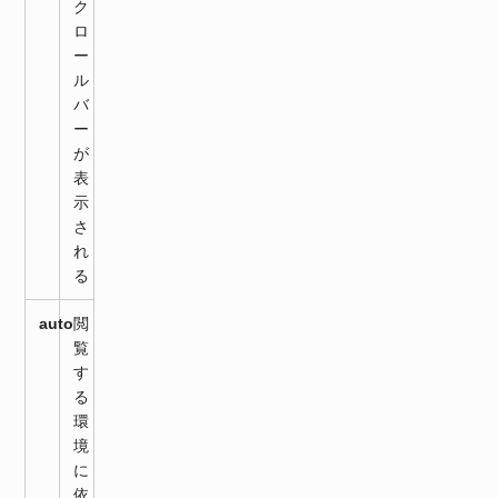
ク
ロ
ー
ル
バ
ー
が
表
示
さ
れ
る
auto
閲
覧
す
る
環
境
に
依