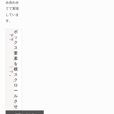
み合わせ
てて実現
していま
す。
<
p
>
ボックス要素を横スクロールさせる一例 
</
p
>
<
div
class
=
"
scroll
"
>
<
ul
>
<
li
>
ボックス要素１
</
li
>
<
li
>
ボックス要素１
</
li
>
<
li
>
ボックス要素１
</
li
>
</
ul
>
</
div
>
<
style
>
*
{
margin
:
 0
;
padding
:
 0
;
}
ul
{
display
:
 flex
;
}
li
{
list-style
:
 none
;