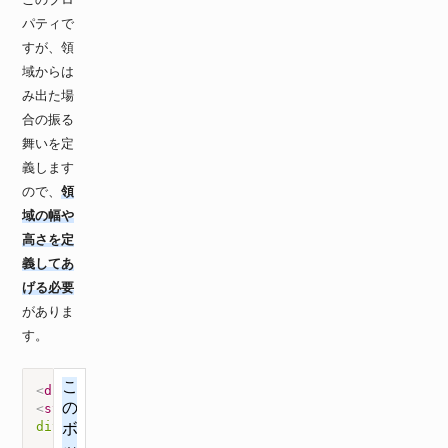
パティで
すが、領
域からは
み出た場
合の振る
舞いを定
義します
ので、
領
域の幅や
高さを定
義してあ
げる必要
がありま
す。
<
div
>
このボックス要素には幅も高さも指定されていないので、テキ
<
style
>
div
{
background-color
:
 #def
;