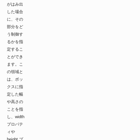
がはみ出
した場合
に、その
部分をど
う制御す
るかを指
定するこ
とができ
ます。こ
の領域と
は、ボッ
クスに指
定した幅
や高さの
ことを指
し、width
プロパテ
ィや
height プ