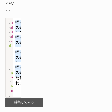
くださ
い。
<
div
class
=
"
auto
"
>
幅と高さを指定したボックス領域からテキス
<
div
class
=
"
hidden
"
>
幅と高さを指定したボックス領域からはみ
<
div
class
=
"
scroll
"
>
幅と高さを指定したボックス領域からテキ
<
div
class
=
"
visible
"
>
幅と高さを指定したボックス領域からテ
<
style
>
div
{
width
:
 200px
;
height
:
 50px
;
background-color
:
 #def
;
margin-bottom
:
 10px
;
}
.auto
{
overflow
:
 auto
;
}
.hidden
{
overflow
:
 hidden
;
}
.scroll
{
編集してみる
overflow
:
 scroll
;
}