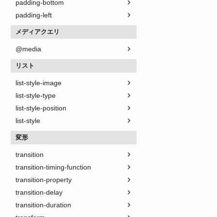
padding-bottom
padding-left
メディアクエリ
@media
リスト
list-style-image
list-style-type
list-style-position
list-style
変形
transition
transition-timing-function
transition-property
transition-delay
transition-duration