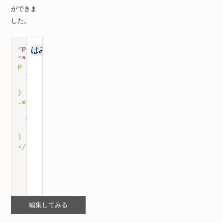
ができま
した。
<
p
class
=
"
ellipsis
"
>
はみ出したテキストに省略符号を表示させ
<
style
>
p
{
width
:
 300px
;
background-color
:
 #def
;
}
.ellipsis
{
overflow
:
 hidden
;
white-space
:
 nowrap
;
text-overflow
:
 ellipsis
;
}
</
style
>
編集してみる