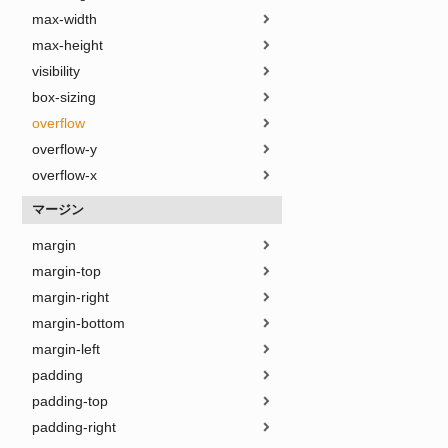
max-width
max-height
visibility
box-sizing
overflow
overflow-y
overflow-x
マージン
margin
margin-top
margin-right
margin-bottom
margin-left
padding
padding-top
padding-right