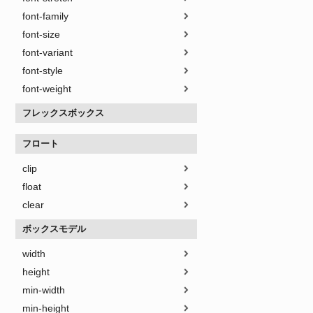
font-family
font-size
font-variant
font-style
font-weight
フレックスボックス
フロート
clip
float
clear
ボックスモデル
width
height
min-width
min-height