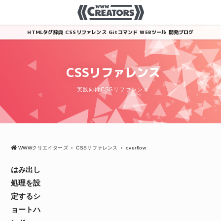
HTMLタグ辞典
CSSリファレンス
Gitコマンド
WEBツール
開発ブログ
CSSリファレンス
実践向けCSSリファレンス
WWWクリエイターズ
›
CSSリファレンス
›
overflow
はみ出し
処理を設
定するシ
ョートハ