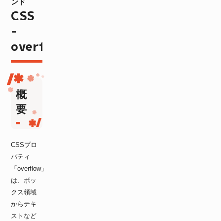
ンド
CSS
-
overflow
概
要
CSSプロ
パティ
「overflow」
は、ボッ
クス領域
からテキ
ストなど