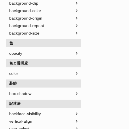
background-clip
background-color
background-origin
background-repeat
background-size
色
opacity
色と透明度
color
装飾
box-shadow
記述法
backface-visibility
vertical-align
user-select