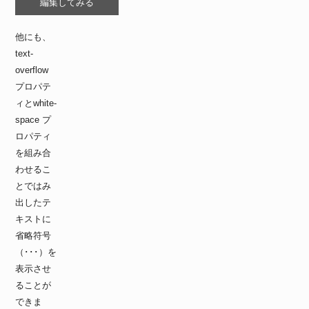
編集してみる
height
:
 100px
;
background-color
:
 #fff
;
border
:
 1px solid #000
;
他にも、
margin-right
:
 20px
;
text-
flex
:
 none
;
overflow
}
div
{
プロパテ
width
:
 200px
;
ィとwhite-
height
:
 120px
;
space プ
background-color
:
 #def
;
padding
:
 10px
;
ロパティ
}
を組み合
.scroll
{
わせるこ
overflow
:
 scroll
;
}
とではみ
</
style
>
出したテ
キストに
省略符号
（･･･）を
表示させ
ることが
できま