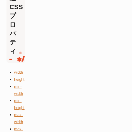
CSS
プ
ロ
パ
テ
ィ
width
height
min-
width
min-
height
max-
width
max-