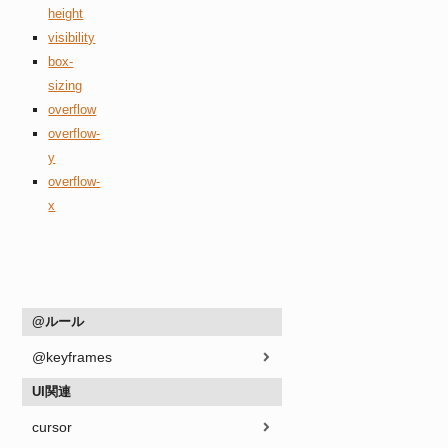
height
visibility
box-
sizing
overflow
overflow-
y
overflow-
x
@ルール
@keyframes
UI関連
cursor