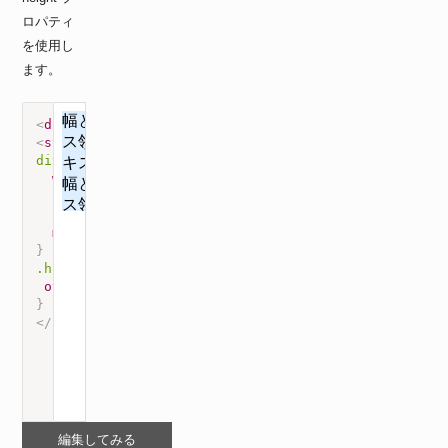
ロパティ
を使用し
ます。
<
div
class
=
"
hidden
"
>
幅と高さを指定したボックス領域から、は
<
style
>
div
{
width
:
 200px
;
height
:
 100px
;
background-color
:
 #def
;
margin-bottom
:
 10px
;
}
.hidden
{
overflow
:
 hidden
;
}
</
style
>
編集してみる