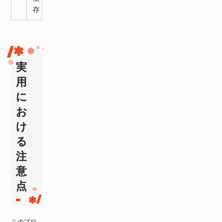
存
実
用
に
お
け
る
注
意
点
このプロ