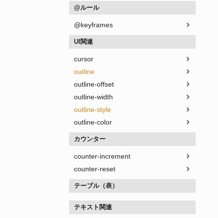
@ルール
@keyframes
UI関連
cursor
outline
outline-offset
outline-width
outline-style
outline-color
カウンター
counter-increment
counter-reset
テーブル（表）
テキスト関連