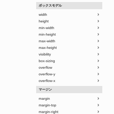
ボックスモデル
width
height
min-width
min-height
max-width
max-height
visibility
box-sizing
overflow
overflow-y
overflow-x
マージン
margin
margin-top
margin-right