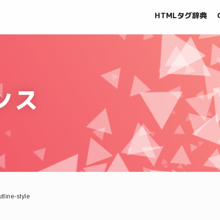
HTMLタグ辞典
ンス
utline-style