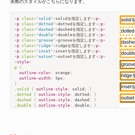
実際のスタイルがこちらになります。
<
p
class
=
"
solid
"
>
solidを指定します
</
p
>
<
p
class
=
"
dotted
"
>
dottedを指定します
</
p
>
<
p
class
=
"
dashed
"
>
dashedを指定します
</
p
>
<
p
class
=
"
double
"
>
doubleを指定します
</
p
>
<
p
class
=
"
groove
"
>
grooveを指定します
</
p
>
<
p
class
=
"
ridge
"
>
ridgeを指定します
</
p
>
<
p
class
=
"
inset
"
>
insetを指定します
</
p
>
<
p
class
=
"
outset
"
>
outsetを指定します
</
p
>
<
style
>
p
{
outline-color
:
 orange
;
outline-width
:
 5px
;
}
.solid
{
outline-style
:
 solid
;
}
.dotted
{
outline-style
:
 dotted
;
}
.dashed
{
outline-style
:
 dashed
;
}
.double
{
outline-style
:
 double
;
}
.groove
{
outline-style
:
 groove
;
}
.ridge
{
outline-style
:
 ridge
;
}
.inset
{
outline-style
:
 inset
;
}
.outset
{
outline-style
:
 outset
;
}
</
style
>