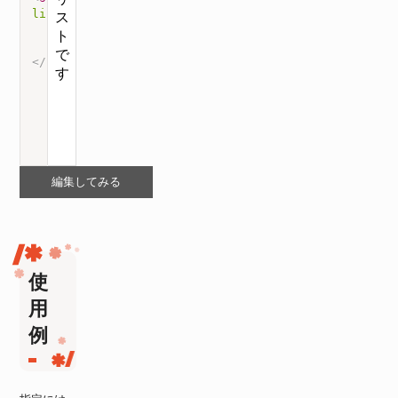
li
{
list-style
:
url
(
'https://www-creators.com/wp-cont
}
</
style
>
編集してみる
使
用
例