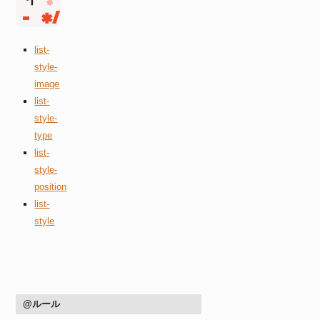
list-
style-
image
list-
style-
type
list-
style-
position
list-
style
@ルール