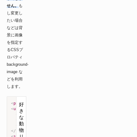
せん。
も
し変更し
たい場合
などは背
景に画像
を指定す
るCSSプ
ロパティ
background-
image な
どを利用
します。
<
p
>
好きな動物リストです
</
p
>
<
ul
>
<
li
>
ネコ
</
li
>
<
li
>
犬
</
li
>
<
li
>
ウサギ
</
li
>
</
ul
>
<
style
>