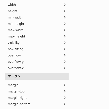
width
height
min-width
min-height
max-width
max-height
visibility
box-sizing
overflow
overflow-y
overflow-x
マージン
margin
margin-top
margin-right
margin-bottom