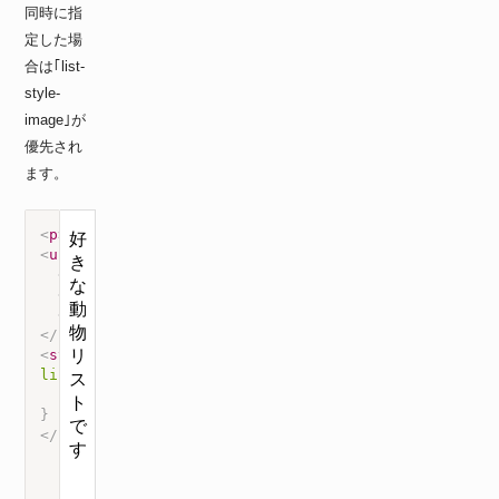
同時に指
定した場
合は｢list-
style-
image｣が
優先され
ます。
<
p
>
好きな動物リストです
</
p
>
<
ul
>
<
li
>
ネコ
</
li
>
<
li
>
犬
</
li
>
<
li
>
ウサギ
</
li
>
</
ul
>
<
style
>
li
{
list-style
:
 square inside
;
}
</
style
>