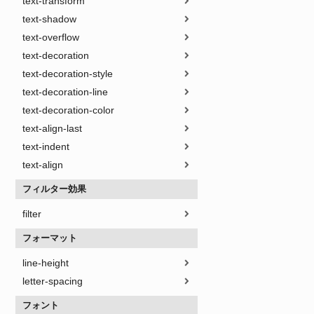
text-transform
text-shadow
text-overflow
text-decoration
text-decoration-style
text-decoration-line
text-decoration-color
text-align-last
text-indent
text-align
フィルター効果
filter
フォーマット
line-height
letter-spacing
フォント