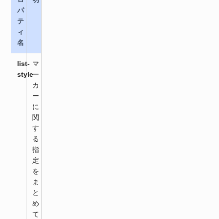
パ
テ
ィ
名
list-
マ
style
ー
カ
ー
に
関
す
る
指
定
を
ま
と
め
て