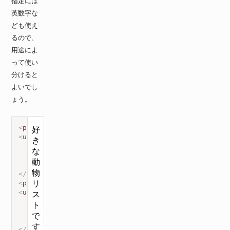
指定には
英数字な
ども使え
るので、
用途によ
って使い
分けると
よいでし
ょう。
<
p
>
好きな動物リストです
</
p
>
<
ul
class
=
"
circle
"
>
<
li
>
ネコ
</
li
>
<
li
>
犬
</
li
>
<
li
>
ウサギ
</
li
>
</
ul
>
<
p
>
好きな科目リストです
</
p
>
<
ul
class
=
"
lower-latin
"
>
<
li
>
国語
</
li
>
<
li
>
英語
</
li
>
<
li
>
数学
</
li
>
</
ul
>