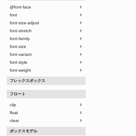
@font-face
font
font-size-adjust
font-stretch
font-family
font-size
font-variant
font-style
font-weight
フレックスボックス
フロート
clip
float
clear
ボックスモデル