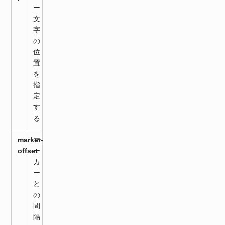
ー
文
字
の
位
置
を
指
定
す
る
marker-
マ
offset
ー
カ
ー
と
の
間
隔