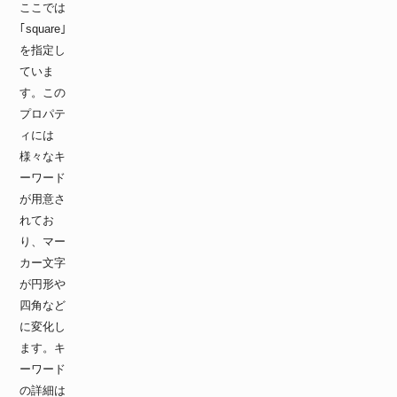
ここでは
｢square｣
を指定し
ていま
す。この
プロパテ
ィには
様々なキ
ーワード
が用意さ
れてお
り、マー
カー文字
が円形や
四角など
に変化し
ます。キ
ーワード
の詳細は