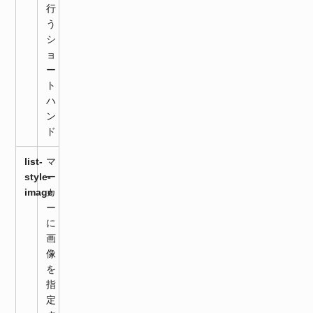
行
う
シ
ョ
ー
ト
ハ
ン
ド
list-
マ
style-
ー
image
カ
ー
に
画
像
を
指
定