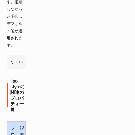
す。指定
しなかっ
た場合は
デフォル
ト値が適
用されま
す。
{ list-style: （list-style-typeの値もしくはlist-style-
list-
styleに
関連の
プロパ
ティ一
覧
プ
説
ロ
明