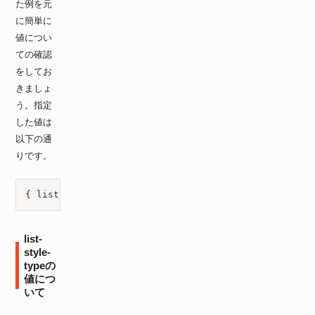
た例を元
に簡単に
値につい
ての確認
をしてお
きましょ
う。指定
した値は
以下の通
りです。
{ list-style: square inside; }
list-
style-
typeの
値につ
いて