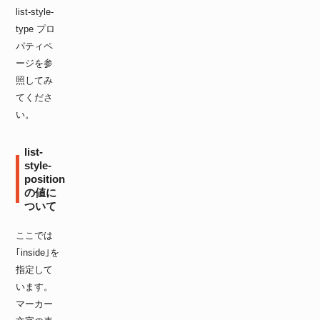
list-style-
type プロ
パティペ
ージを参
照してみ
てくださ
い。
list-
style-
position
の値に
ついて
ここでは
｢inside｣を
指定して
います。
マーカー