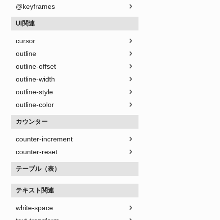
@keyframes
UI関連
cursor
outline
outline-offset
outline-width
outline-style
outline-color
カウンター
counter-increment
counter-reset
テーブル（表）
テキスト関連
white-space