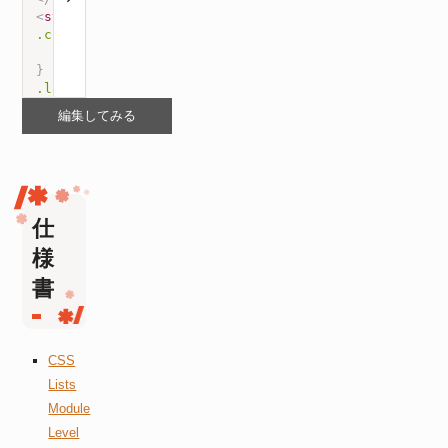
<
style
>
.circle > li
{
list-style
:
 circle outside
;
}
.lower-latin > li
{
list-style
:
 lower-latin outside
;
編集してみる
}
</
style
>
仕
様
書
CSS
Lists
Module
Level