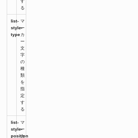
す
る
list-
マ
style-
ー
type
カ
ー
文
字
の
種
類
を
指
定
す
る
list-
マ
style-
ー
position
カ