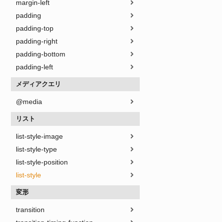
margin-left
padding
padding-top
padding-right
padding-bottom
padding-left
メディアクエリ
@media
リスト
list-style-image
list-style-type
list-style-position
list-style
変形
transition