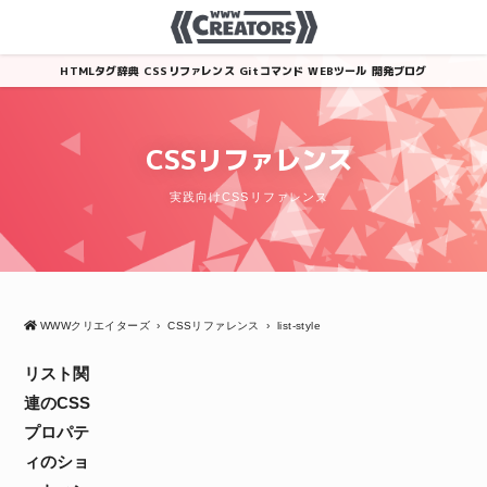
HTMLタグ辞典
CSSリファレンス
Gitコマンド
WEBツール
開発ブログ
CSSリファレンス
実践向けCSSリファレンス
WWWクリエイターズ
›
CSSリファレンス
›
list-style
リスト関
連のCSS
プロパテ
ィのショ