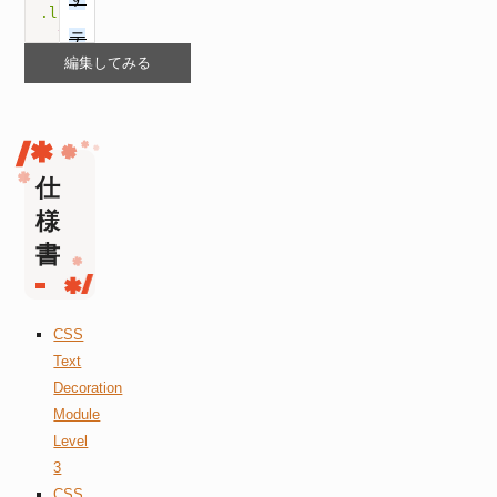
.line-through-red
{
text-decoration
:
 line-through red
;
}
編集してみる
.line-through-underline
{
text-decoration
:
 line-through underline
;
}
</
style
>
仕
様
書
CSS
Text
Decoration
Module
Level
3
CSS