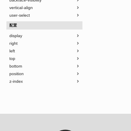
backface-visibility
vertical-align
user-select
配置
display
right
left
top
bottom
position
z-index