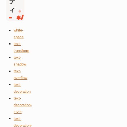
テ
ィ
white-
space
text-
transform
text-
shadow
text-
overflow
text-
decoration
text-
decoration-
style
text-
decoration-