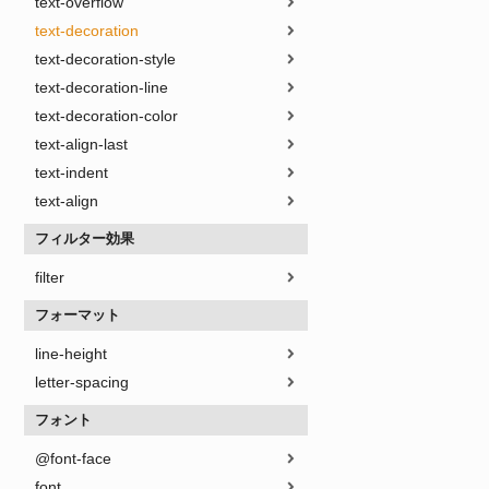
text-overflow
text-decoration
text-decoration-style
text-decoration-line
text-decoration-color
text-align-last
text-indent
text-align
フィルター効果
filter
フォーマット
line-height
letter-spacing
フォント
@font-face
font