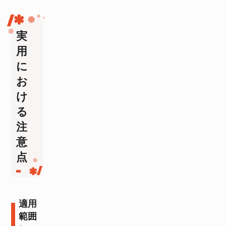
実
用
に
お
け
る
注
意
点
適用
範囲