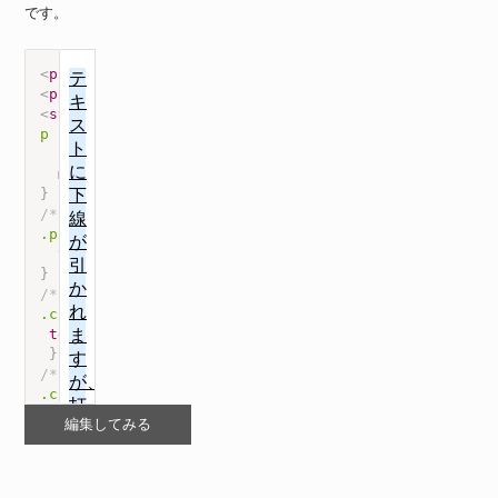
です。
<
p
class
=
"
parent
"
>
テキストに
<
span
class
=
"
children
"
>
下
<
p
class
=
"
parent
"
>
テキストに
<
span
class
=
"
children2
"
>
<
style
>
p
{
background-color
:
 #def
;
margin-bottom
:
 10px
;
}
/* 親要素で下線装飾をします */
.parent
{
text-decoration
:
 underline
;
}
/* 子孫要素で打ち消すことはできない */
.children1
{
text-decoration
:
 none
;
}
/*　子孫要素で追加することはできる　*/
.children2
{
text-decoration
:
 line-through
;
編集してみる
}
</
style
>