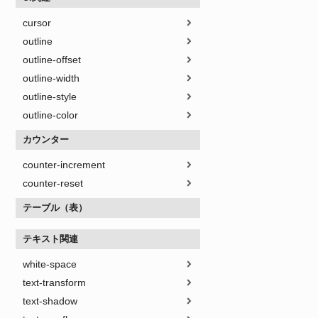
cursor
outline
outline-offset
outline-width
outline-style
outline-color
カウンター
counter-increment
counter-reset
テーブル（表）
テキスト関連
white-space
text-transform
text-shadow