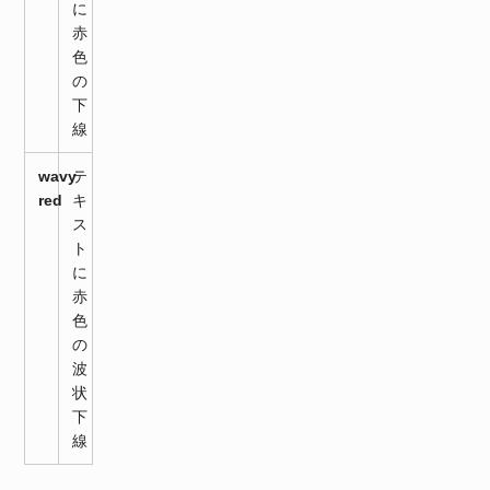
に
赤
色
の
下
線
wavy
テ
red
キ
ス
ト
に
赤
色
の
波
状
下
線