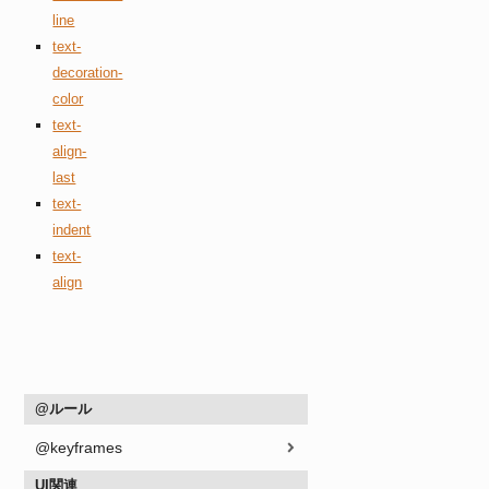
line
text-
decoration-
color
text-
align-
last
text-
indent
text-
align
@ルール
@keyframes
UI関連