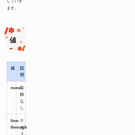
していき
ます。
値
値
説
明
none
装
飾
な
し
line-
テ
through
キ
ス