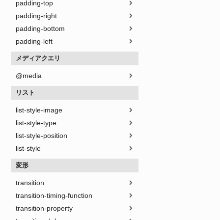
padding-top
padding-right
padding-bottom
padding-left
メディアクエリ
@media
リスト
list-style-image
list-style-type
list-style-position
list-style
変形
transition
transition-timing-function
transition-property