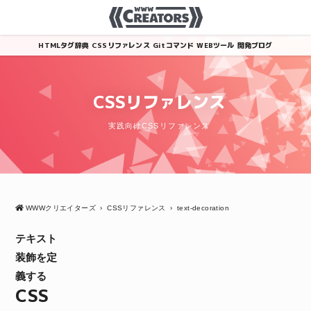
HTMLタグ辞典
CSSリファレンス
Gitコマンド
WEBツール
開発ブログ
CSSリファレンス
実践向けCSSリファレンス
WWWクリエイターズ
›
CSSリファレンス
›
text-decoration
テキスト
装飾を定
義する
CSS