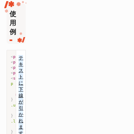
使
用
例
<
p
class
=
"
underline
"
>
テキストに下線が引かれます
</
p
>
<
p
class
=
"
line-through
"
>
テキストに打ち消し線が引かれます
<
<
p
class
=
"
line-through-red
"
>
テキストに赤色の打ち消し線が
<
p
class
=
"
line-through-underline
"
>
テキストに打ち消し線
<
style
>
p
{
background-color
:
 #def
;
margin-bottom
:
 10px
;
}
.underline
{
text-decoration
:
 underline
;
}
.line-through
{
text-decoration
:
 line-through
;
}