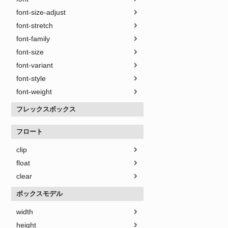
font-size-adjust
font-stretch
font-family
font-size
font-variant
font-style
font-weight
フレックスボックス
フロート
clip
float
clear
ボックスモデル
width
height