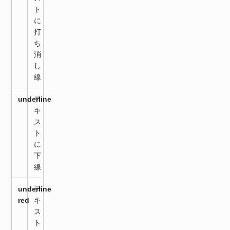
ト
に
打
ち
消
し
線
underline
テ
キ
ス
ト
に
下
線
underline
テ
red
キ
ス
ト