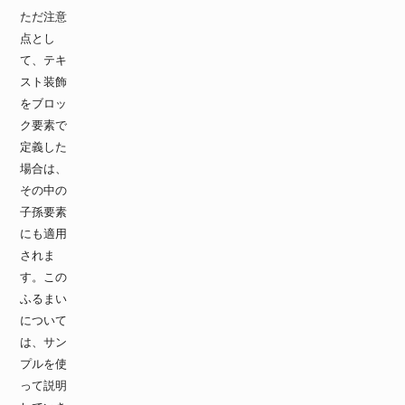
ただ注意
点とし
て、テキ
スト装飾
をブロッ
ク要素で
定義した
場合は、
その中の
子孫要素
にも適用
されま
す。この
ふるまい
について
は、サン
プルを使
って説明