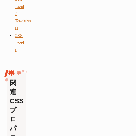
Level
2
(Revision
1)
CSS
Level
1
関
連
CSS
プ
ロ
パ