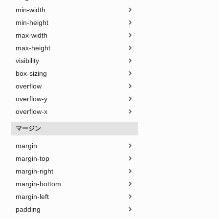
min-width
min-height
max-width
max-height
visibility
box-sizing
overflow
overflow-y
overflow-x
マージン
margin
margin-top
margin-right
margin-bottom
margin-left
padding