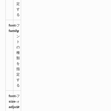
定
す
る
font-
フ
family
ォ
ン
ト
の
種
類
を
指
定
す
る
font-
フ
size-
ォ
adjust
ン