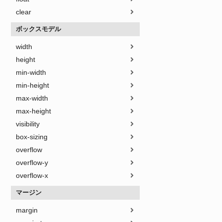
clear
ボックスモデル
width
height
min-width
min-height
max-width
max-height
visibility
box-sizing
overflow
overflow-y
overflow-x
マージン
margin