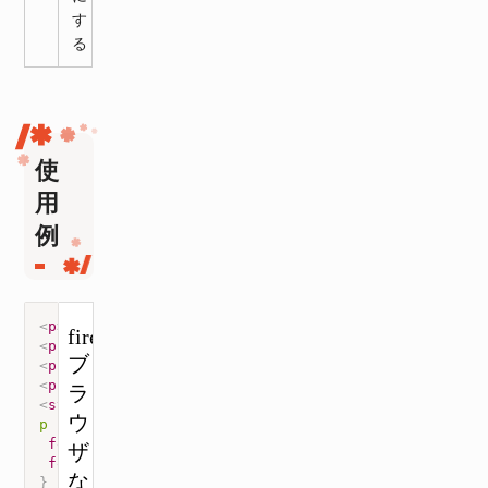
す
る
使
用
例
<
p
>
firefoxブラウザなどで変化がみられます
</
p
>
<
p
class
=
"
font-size-adjust-1
"
>
 firefoxブラウザなどで
<
p
class
=
"
font-size-adjust-2
"
>
 firefoxブラウザなどで
<
p
class
=
"
font-size-adjust-3
"
>
 firefoxブラウザなどで
<
style
>
p
{
font-family
:
 Futura
;
font-size
:
 20px
;
}