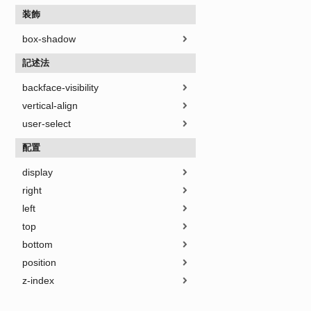
装飾
box-shadow
記述法
backface-visibility
vertical-align
user-select
配置
display
right
left
top
bottom
position
z-index