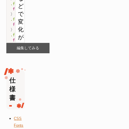
.font-size-adjust-1
{
font-size-adjust
:
 0.5
;
}
.font-size-adjust-2
{
font-size-adjust
:
 1
;
}
.font-size-adjust-3
{
font-size-adjust
:
 1.5
;
}
編集してみる
</
style
>
仕
様
書
CSS
Fonts