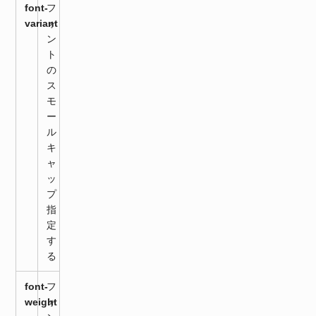
font-
フ
variant
ォ
ン
ト
の
ス
モ
ー
ル
キ
ャ
ッ
プ
指
定
す
る
font-
フ
weight
ォ