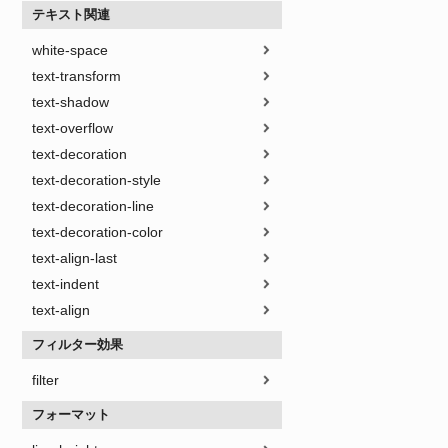
テキスト関連
white-space
text-transform
text-shadow
text-overflow
text-decoration
text-decoration-style
text-decoration-line
text-decoration-color
text-align-last
text-indent
text-align
フィルター効果
filter
フォーマット