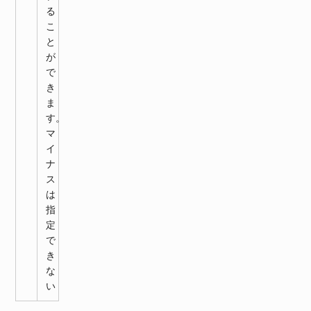
る
こ
と
が
で
き
ま
す。
マ
イ
ナ
ス
は
指
定
で
き
な
い