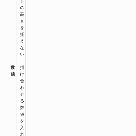
ト
の
高
さ
を
揃
え
な
い
数
掛
値
け
合
わ
せ
る
数
値
を
入
れ