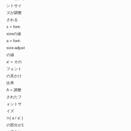
ントサイ
ズが調整
される
s = font-
sizeの値
a = font-
size-adjust
の値
a’ = その
フォント
の見かけ
比率
A = 調整
されたフ
ォントサ
イズ
※( a / a’ )
の部分が1