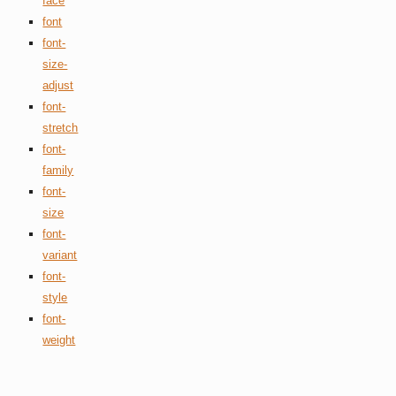
face
font
font-
size-
adjust
font-
stretch
font-
family
font-
size
font-
variant
font-
style
font-
weight