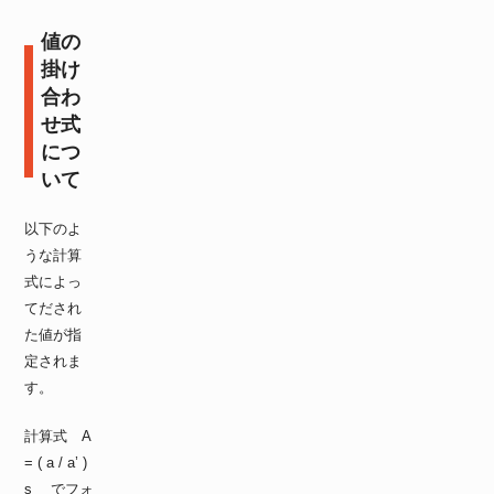
値の
掛け
合わ
せ式
につ
いて
以下のよ
うな計算
式によっ
てだされ
た値が指
定されま
す。
計算式 A
= ( a / a’ )
s でフォ