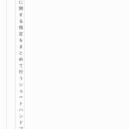
に
関
す
る
指
定
を
ま
と
め
て
行
う
シ
ョ
ー
ト
ハ
ン
ド
プ