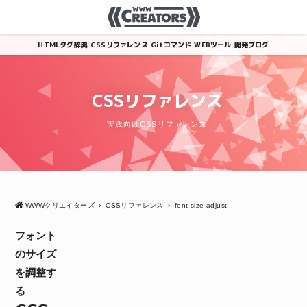
HTMLタグ辞典
CSSリファレンス
Gitコマンド
WEBツール
開発ブログ
CSSリファレンス
実践向けCSSリファレンス
WWWクリエイターズ
›
CSSリファレンス
›
font-size-adjust
フォント
のサイズ
を調整す
る