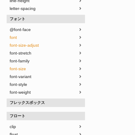
line-height
letter-spacing
フォント
@font-face
font
font-size-adjust
font-stretch
font-family
font-size
font-variant
font-style
font-weight
フレックスボックス
フロート
clip
float