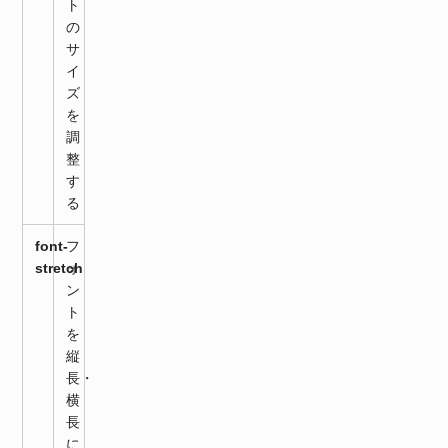
ト
の
サ
イ
ズ
を
調
整
す
る
font-
フ
stretch
ォ
ン
ト
を
縦
長・
横
長
に