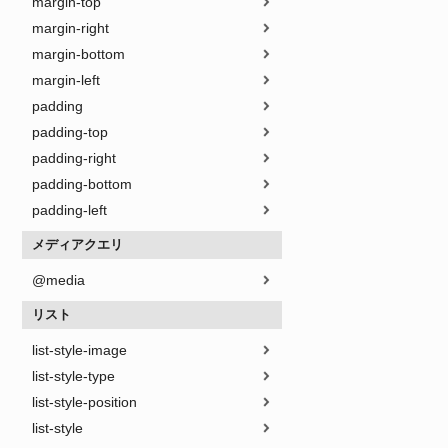
margin-top
margin-right
margin-bottom
margin-left
padding
padding-top
padding-right
padding-bottom
padding-left
メディアクエリ
@media
リスト
list-style-image
list-style-type
list-style-position
list-style