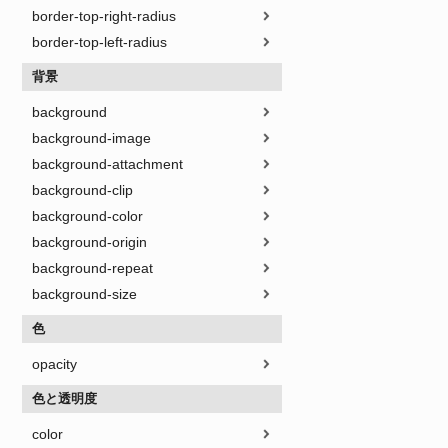
border-top-right-radius
border-top-left-radius
背景
background
background-image
background-attachment
background-clip
background-color
background-origin
background-repeat
background-size
色
opacity
色と透明度
color