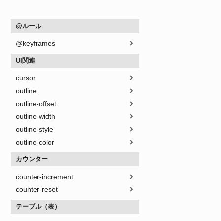
@ルール
@keyframes
UI関連
cursor
outline
outline-offset
outline-width
outline-style
outline-color
カウンター
counter-increment
counter-reset
テーブル（表）