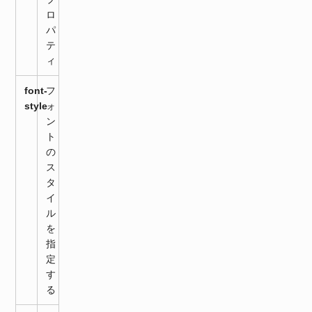
ロ
パ
テ
ィ
font-
フ
style
ォ
ン
ト
の
ス
タ
イ
ル
を
指
定
す
る