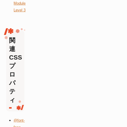
Module
Level 3
関
連
CSS
プ
ロ
パ
テ
ィ
@font-