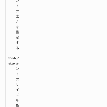
ン
ト
の
太
さ
を
指
定
す
る
font-
フ
size
ォ
ン
ト
の
サ
イ
ズ
を
指