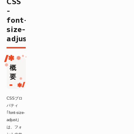
CSS
-
font-
size-
adjust
概
要
CSSプロ
パティ
｢font-size-
adjust｣
は、フォ