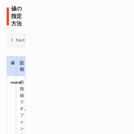
値の
指定
方法
{ font-size-adjust: 値}
値
説
明
none
初
期
値
で
す。
フ
ォ
ン