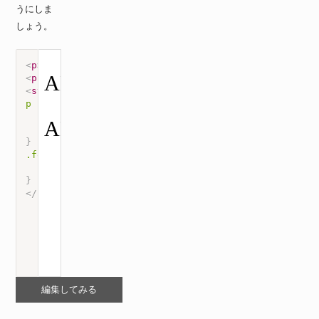
うにしま
しょう。
<
p
>
 ABC
</
p
>
<
p
class
=
"
font-size-adjust
"
>
 ABC
</
p
>
<
style
>
p
{
font-family
:
 Futura
;
font-size
:
 30px
;
}
.font-size-adjust
{
font-size-adjust
:
 1.5
;
}
</
style
>
編集してみる