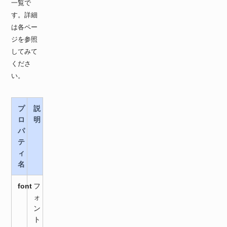
一覧で
す。詳細
は各ペー
ジを参照
してみて
くださ
い。
プ
説
ロ
明
パ
テ
ィ
名
font
フ
ォ
ン
ト